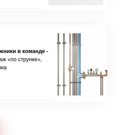
ники в команде -
аж «по струнке»,
рка