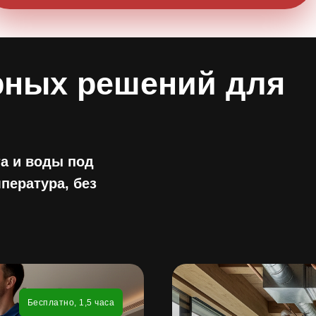
рных решений для
а и воды под
пература, без
Бесплатно, 1,5 часа