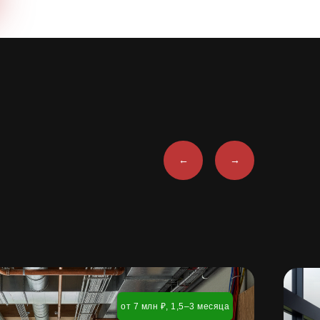
←
→
от 7 млн ₽, 1,5–3 месяца