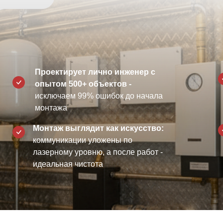
Проектирует лично инженер с
опытом 500+ объектов -
исключаем 99% ошибок до начала
монтажа
Монтаж выглядит как искусство:
коммуникации уложены по
лазерному уровню, а после работ -
идеальная чистота