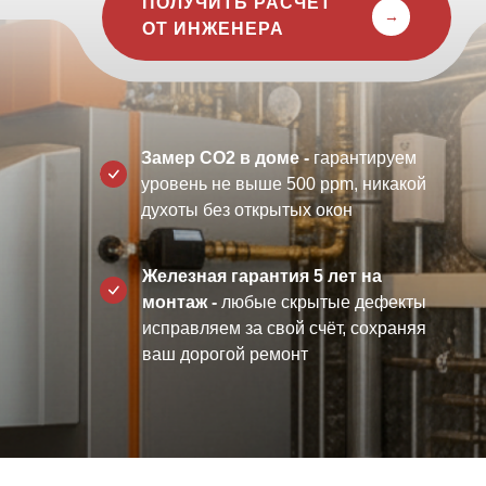
ПОЛУЧИТЬ РАСЧЁТ
→
ОТ ИНЖЕНЕРА
Замер CO2 в доме -
гарантируем
уровень не выше 500 ppm, никакой
духоты без открытых окон
Железная гарантия 5 лет на
монтаж -
любые скрытые дефекты
исправляем за свой счёт, сохраняя
ваш дорогой ремонт