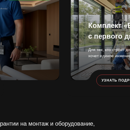
Комплект «
с первого д
Для тех, кто строит д
хочет единое инжен
УЗНАТЬ ПОД
арантии на монтаж и оборудование,