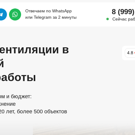
8 (
999)
Отвечаем по WhatsApp
или Telegram за 2 минуты
Сейчас раб
ентиляции в
4.8
й
 работы
м и бюджет:
жнение
0 лет, более 500 объектов