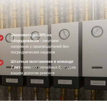
Экономите до 30% на
оборудовании -
закупаем
напрямую у производителей без
посреднических наценок
Штатные монтажники в команде
7 лет -
никаких случайных бригад на
вашем дорогом ремонте